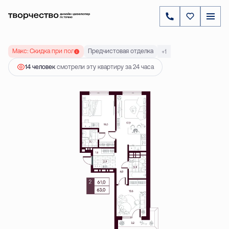
2
2-комнатная
62.95 м
8 168 000 ₽
Ипотека
от 23 397 ₽
Макс: Скидка при полной оплате до 20 %
Предчистовая отделка
+1
14 человек
смотрели эту квартиру за 24 часа