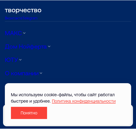
Вконтакте
Telegram
МАКС
Дом Нойферта
ЮТУ
О компании
Луиджи
Мы используем cookie-файлы, чтобы сайт работал
АРТ
быстрее и удобнее.
Политика конфиденциальности
Понятно
© ТВОРЧЕСТВО САЙТ ЗАСТРОЙЩИКА 2026
Забронировать
Разработано