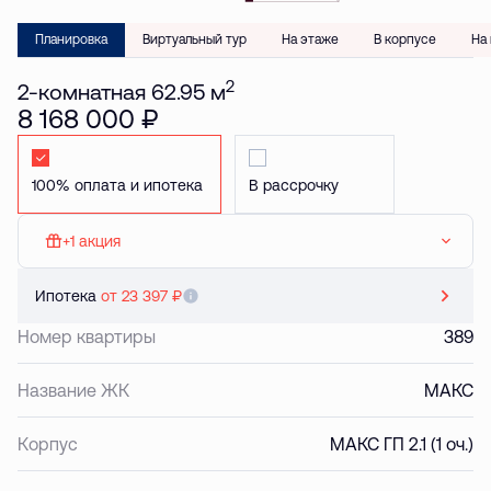
Планировка
Виртуальный тур
На этаже
В корпусе
На
2
2-комнатная 62.95 м
8 168 000 ₽
Стандартная
Стандартная
+1 акция
МАКС: Паркинг в подарок
Ипотека
от 23 397 ₽
Номер квартиры
389
Название ЖК
МАКС
Корпус
МАКС ГП 2.1 (1 оч.)