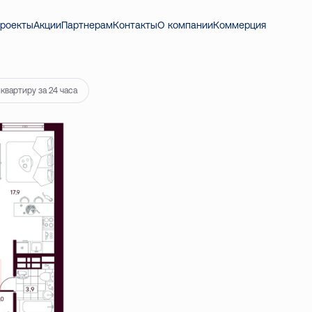
 534 ₽
роекты
Акции
Партнерам
Контакты
О компании
Коммерция
квартиру за 24 часа