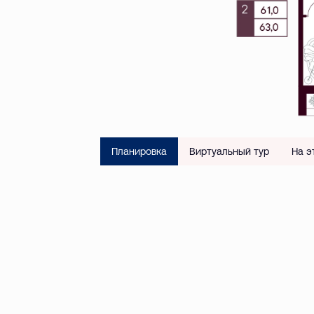
Планировка
Виртуальный тур
На э