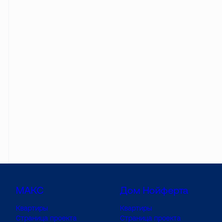
МАКС
Дом Нойферта
Квартиры
Квартиры
Страница проекта
Страница проекта