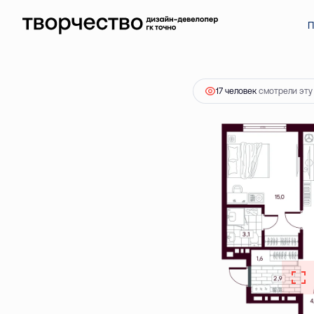
2
2-комнатная
62.95 м
8 216 000 ₽
Ипотека
от 23
П
17 человек
смотрели эту 