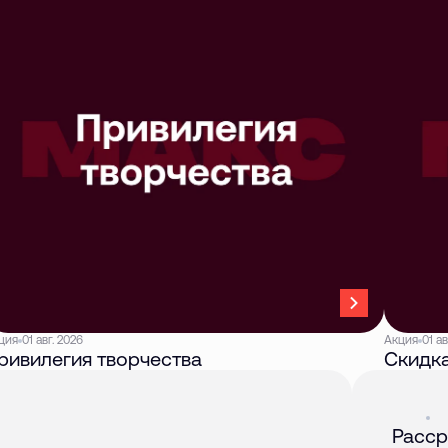
ция
01 авг. 2026
Акция
01 ав
ривилегия творчества
Скидка
Акция
01 
Расср