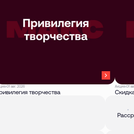
ция
01 авг. 2026
Акция
01 ав
ривилегия творчества
Скидка
Акция
01 
Расср