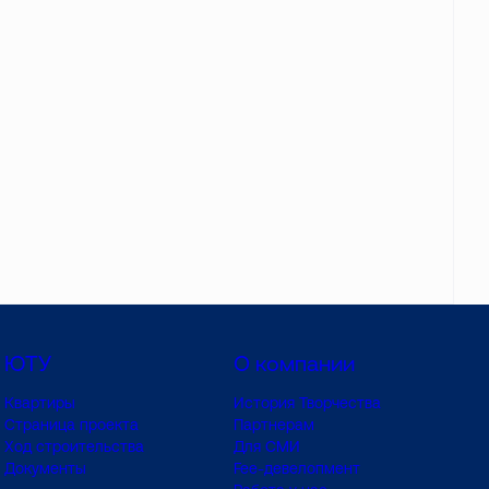
ЮТУ
О компании
Квартиры
История Творчества
Страница проекта
Партнерам
Ход строительства
Для СМИ
Документы
Fee-девелопмент