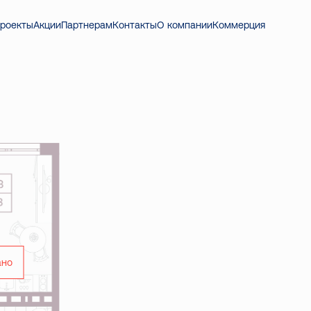
05 ₽
роекты
Акции
Партнерам
Контакты
О компании
Коммерция
ано