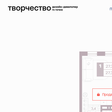
2
Студия
27.26 м
Цена по запросу
Ипотека
от 9 8
П
Прод