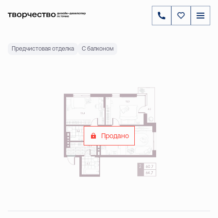
2
2-комнатная
64.74 м
Цена по запросу
Ипотека
от 23 603 ₽
Предчистовая отделка
С балконом
Продано