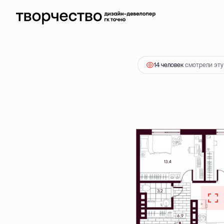
2
2-комнатная
63.25 м
8 176 000 ₽
Ипотека
от 23 
14 человек
смотрели эту 