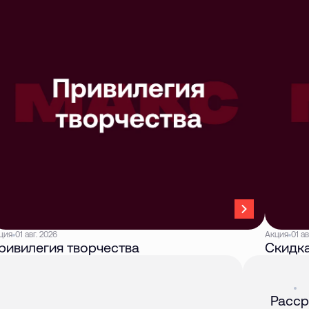
ция
01 авг. 2026
Акция
01 ав
ривилегия творчества
Скидка
Акция
01 
Расср