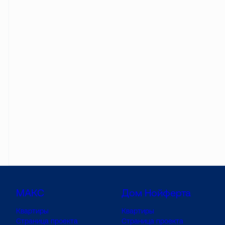
МАКС
Дом Нойферта
Квартиры
Квартиры
Страница проекта
Страница проекта