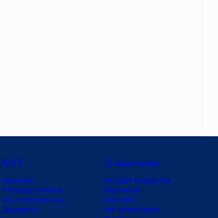
ЮТУ
О компании
Квартиры
История Творчества
Страница проекта
Партнерам
Ход строительства
Для СМИ
Документы
Fee-девелопмент