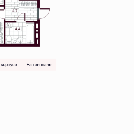
 корпусе
На генплане