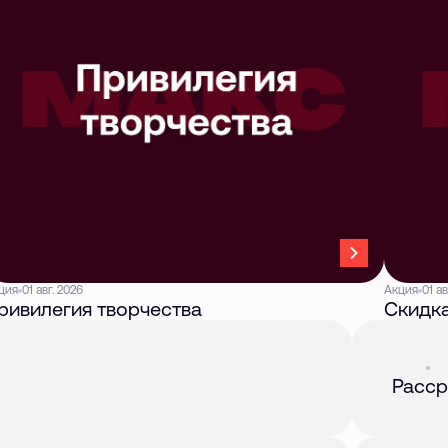
ция
01 авг. 2026
Акция
01 ав
ривилегия творчества
Скидка
Акция
01 
Расср