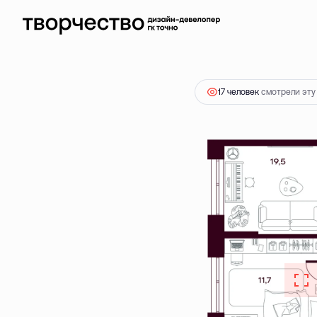
2
2-комнатная
58.55 м
7 520 000 ₽
Ипотека
от 21
17 человек
смотрели эту 