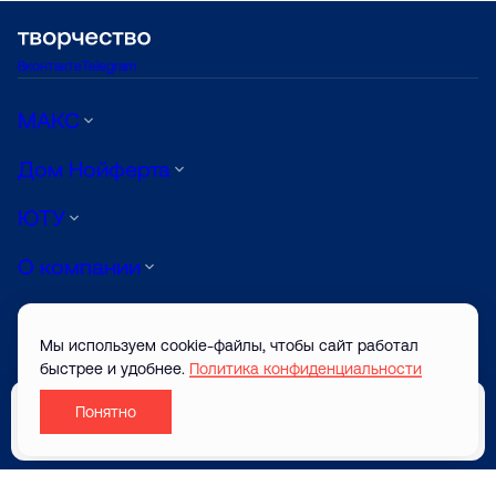
Вконтакте
Telegram
МАКС
Дом Нойферта
ЮТУ
О компании
Луиджи
Мы используем cookie-файлы, чтобы сайт работал
АРТ
быстрее и удобнее.
Политика конфиденциальности
Понятно
© ТВОРЧЕСТВО САЙТ ЗАСТРОЙЩИКА 2026
Забронировать
Разработано