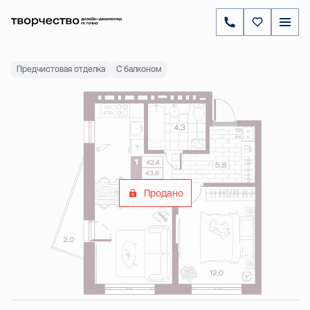
2
1-комнатная
43.82 м
Цена по запросу
Ипотека
от 14 186 ₽
Предчистовая отделка
С балконом
Продано