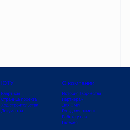
ЮТУ
О компании
Квартиры
История Творчества
Страница проекта
Партнерам
Ход строительства
Для СМИ
Документы
Fee-девелопмент
Работа у нас
Галерея