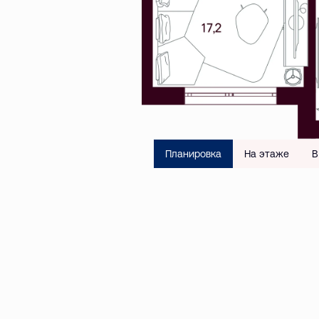
Планировка
На этаже
В