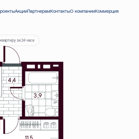
384 ₽
роекты
Акции
Партнерам
Контакты
О компании
Коммерция
квартиру за 24 часа