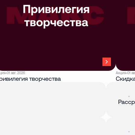
ция
01 авг. 2026
Акция
01 ав
ривилегия творчества
Скидка
Акция
01 
Расср
Акция
01 