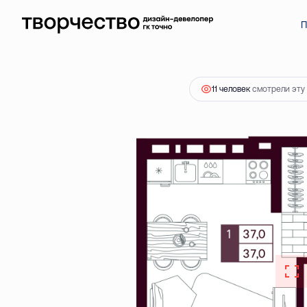
2
1-комнатная
36.98 м
5 720 000 ₽
Ипотека
от 16 
П
11 человек
смотрели эту 