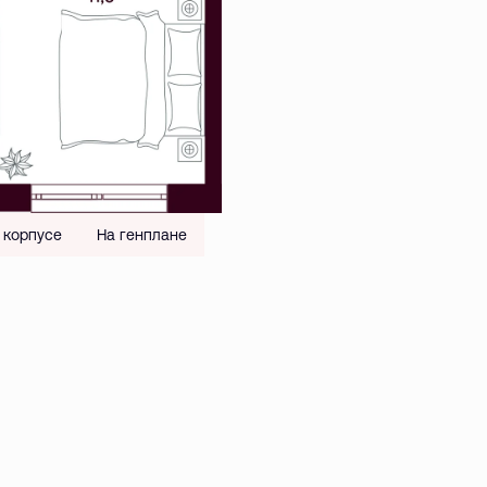
 корпусе
На генплане