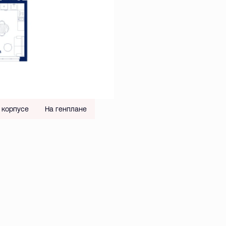
 корпусе
На генплане