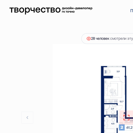
2
2-комнатная
61.2 м
10 470 000 ₽
П
28 человек
смотрели эту 