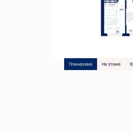
Планировка
На этаже
В