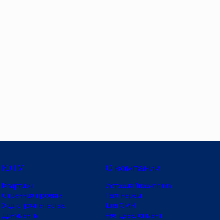
ЮТУ
О компании
Квартиры
История Творчества
Страница проекта
Партнерам
Ход строительства
Для СМИ
Документы
Fee-девелопмент