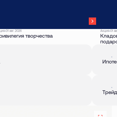
ция
01 авг. 2026
Акция
01 ав
ривилегия творчества
Кладов
подар
Акция
01 
а
Ипоте
Акция
01 
Трейд