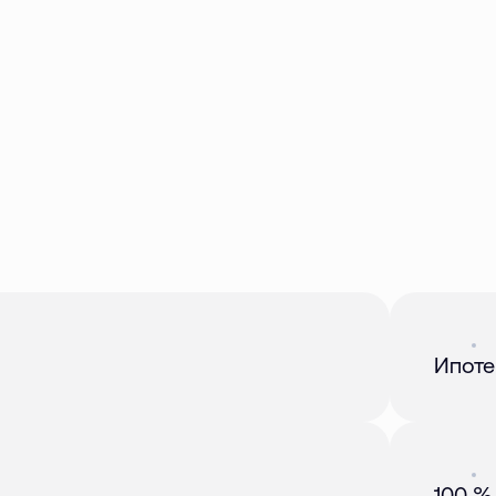
Акция
01 
Ипоте
Акция
01 
100 %