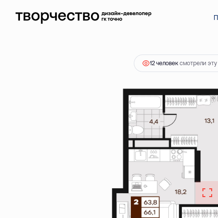
2
2-комнатная
66.1 м
10 044 000 ₽
П
12 человек
смотрели эту 