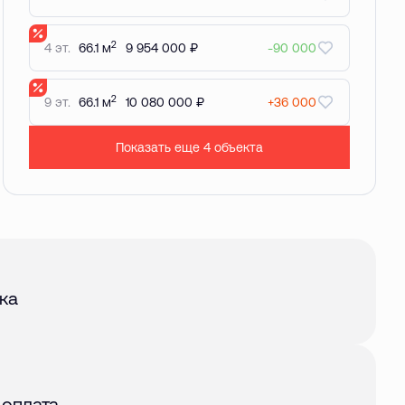
2
4 эт.
66.1 м
9 954 000 ₽
-90 000
2
9 эт.
66.1 м
10 080 000 ₽
+36 000
Показать еще 4 объектa
авг. 2026
ка
авг. 2026
 оплата