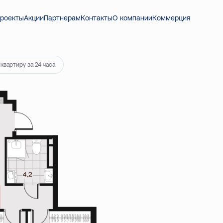
роекты
Акции
Партнерам
Контакты
О компании
Коммерция
квартиру за 24 часа