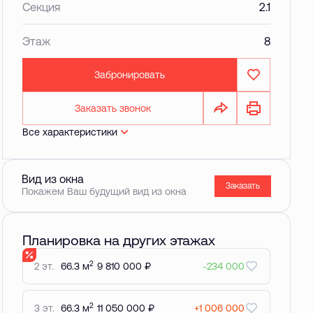
Секция
2.1
Этаж
8
Забронировать
Заказать звонок
Все характеристики
Вид из окна
Заказать
Покажем Ваш будущий вид из окна
Планировка на других этажах
2
2 эт.
66.3 м
9 810 000 ₽
-234 000
2
3 эт.
66.3 м
11 050 000 ₽
+1 006 000