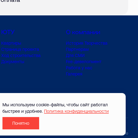
ЮТУ
О компании
Квартиры
История Творчества
Страница проекта
Партнерам
Ход строительства
Для СМИ
Документы
Fee-девелопмент
Работа у нас
Галерея
Мы используем cookie-файлы, чтобы сайт работал
быстрее и удобнее.
Политика конфиденциальности
Понятно
Разработано