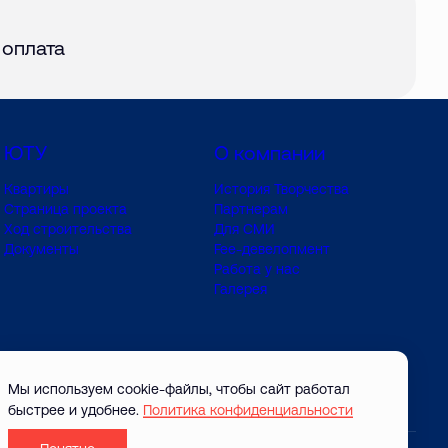
авг. 2026
 оплата
ЮТУ
О компании
Квартиры
История Творчества
Страница проекта
Партнерам
Ход строительства
Для СМИ
Документы
Fee-девелопмент
Работа у нас
Галерея
Мы используем cookie-файлы, чтобы сайт работал
быстрее и удобнее.
Политика конфиденциальности