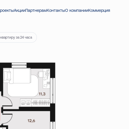
роекты
Акции
Партнерам
Контакты
О компании
Коммерция
квартиру за 24 часа