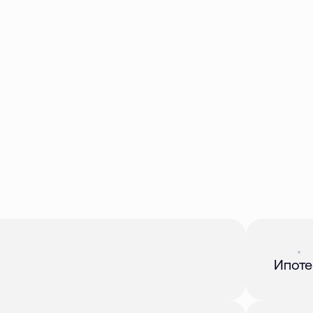
Акция
01 
Ипоте