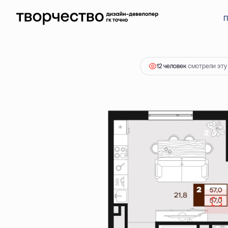
2
2-комнатная
57 м
10 620 000 ₽
П
12 человек
смотрели эту 