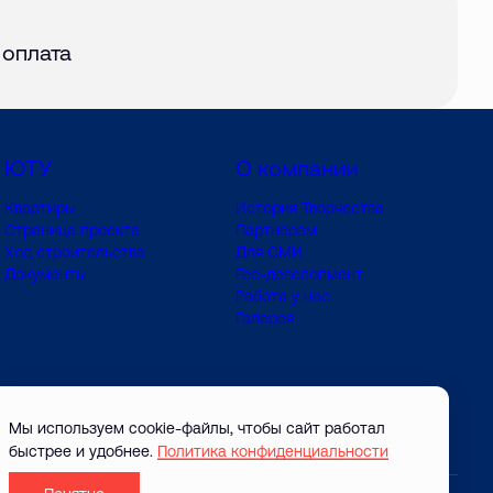
авг. 2026
 оплата
ЮТУ
О компании
Квартиры
История Творчества
Страница проекта
Партнерам
Ход строительства
Для СМИ
Документы
Fee-девелопмент
Работа у нас
Галерея
Мы используем cookie-файлы, чтобы сайт работал
быстрее и удобнее.
Политика конфиденциальности