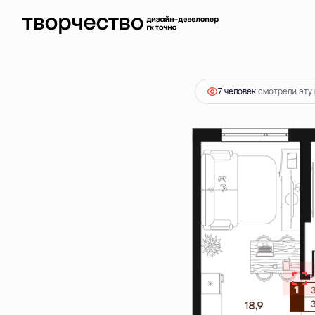
2
1-комнатная
39.8 м
8 170 000 ₽
7 человек
смотрели эту 