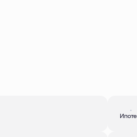
Акция
01 
Ипоте