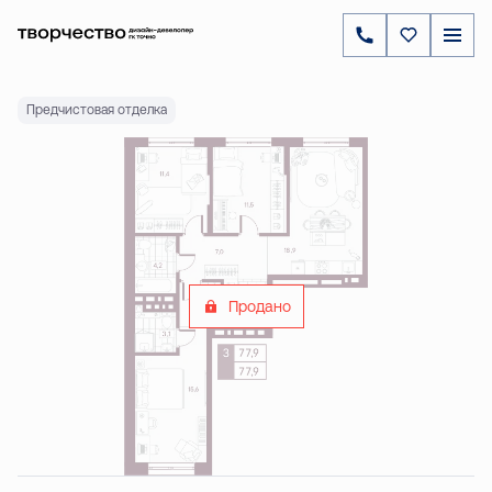
2
3-комнатная
77.86 м
Цена по запросу
Ипотека
от 27 269 ₽
Предчистовая отделка
Продано