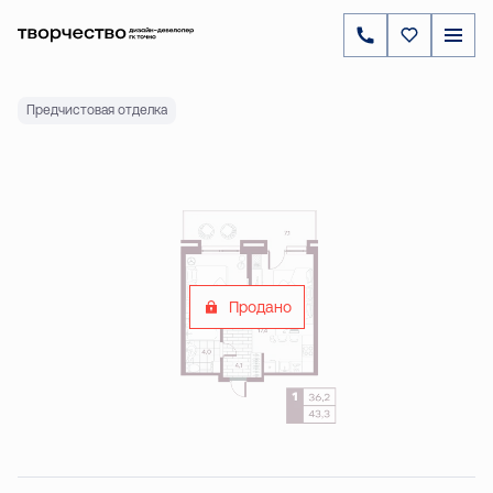
2
1-комнатная
43.29 м
Цена по запросу
Ипотека
от 12 820 ₽
Предчистовая отделка
Продано