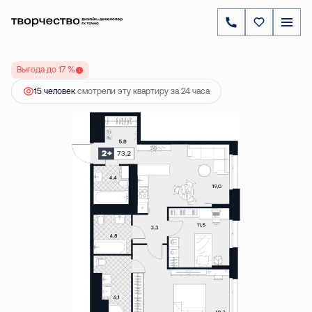
2
2-комнатная
73.2 м
36 423 000 ₽
Выгода до 17 %
15 человек
смотрели эту квартиру за 24 часа