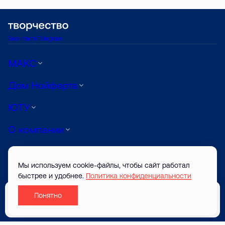
Вконтакте
Telegram
МАКС
Дом Нойферта
ЮТУ
О компании
Луиджи
Мы используем cookie-файлы, чтобы сайт работал
АРТ
быстрее и удобнее.
Политика конфиденциальности
Понятно
© ТВОРЧЕСТВО САЙТ ЗАСТРОЙЩИКА 2026
Забронировать
Разработано