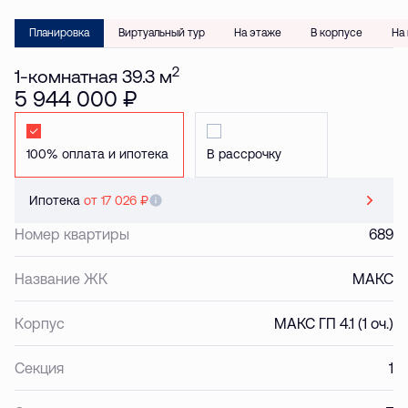
Планировка
Виртуальный тур
На этаже
В корпусе
На
2
1-комнатная 39.3 м
5 944 000 ₽
Стандартная
Стандартная
Ипотека
от 17 026 ₽
Номер квартиры
689
Название ЖК
МАКС
Корпус
МАКС ГП 4.1 (1 оч.)
Секция
1