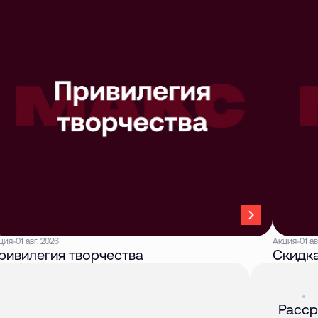
ция
01 авг. 2026
Акция
01 ав
ривилегия творчества
Скидка
Акция
01 
Расср