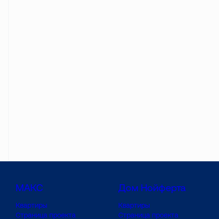
МАКС
Дом Нойферта
Квартиры
Квартиры
Страница проекта
Страница проекта