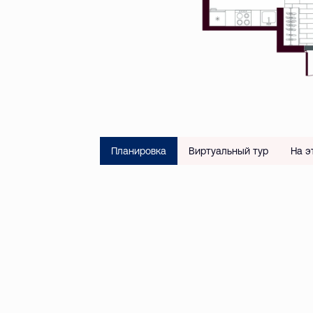
Планировка
Виртуальный тур
На э