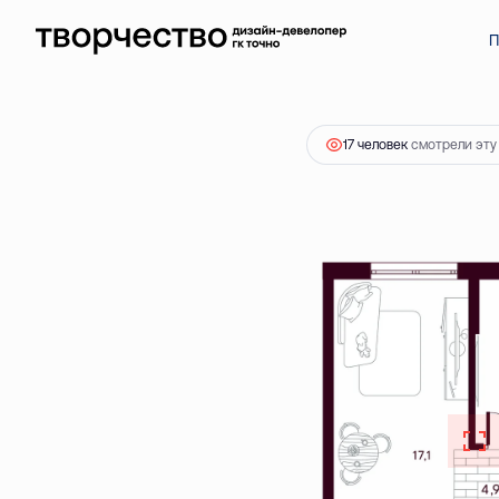
2
1-комнатная
37.54 м
5 656 000 ₽
Ипотека
от 16 
П
17 человек
смотрели эту 