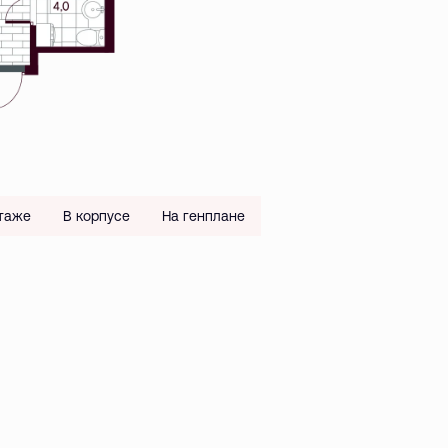
таже
В корпусе
На генплане