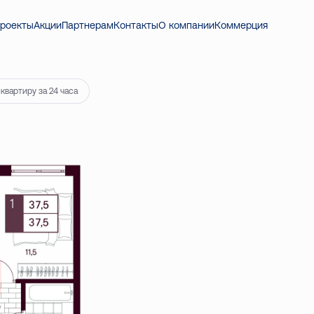
201 ₽
роекты
Акции
Партнерам
Контакты
О компании
Коммерция
квартиру за 24 часа