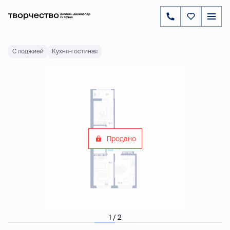
2
2-комнатная
61.2 м
Цена по запросу
С лоджией
Кухня-гостиная
Продано
1 / 2