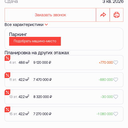
Сдача
3 кв. 2026
Заказать звонок
Все характеристики
Паркинг
Подобрать машино-место
Планировка на других этажах
2
4 эт.
48.6 м
9 120 000 ₽
+770 000
2
11 эт.
42.2 м
7 470 000 ₽
-880 000
2
13 эт.
42.2 м
8 320 000 ₽
-30 000
2
15 эт.
42.2 м
7 270 000 ₽
-1 080 000