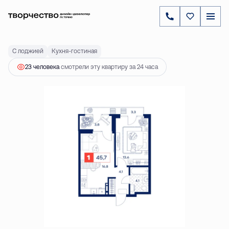
2
1-комнатная
45.7 м
8 350 000 ₽
Ипотека
от 37 208 ₽
С лоджией
Кухня-гостиная
23 человекa
смотрели эту квартиру за 24 часа