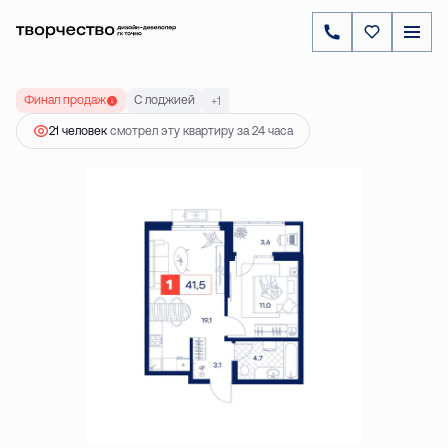
2
1-комнатная
41.5 м
6 970 000 ₽
Финал продаж
С лоджией
+1
21 человек
смотрел эту квартиру за 24 часа