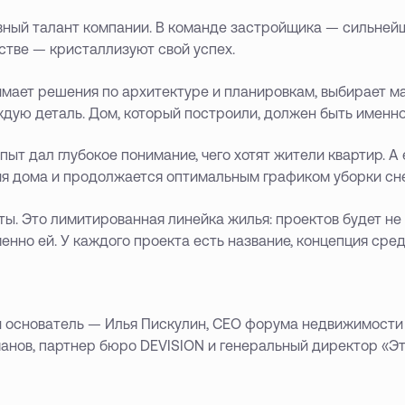
вный талант компании. В команде застройщика — сильней
стве — кристаллизуют свой успех.
имает решения по архитектуре и планировкам, выбирает м
дую деталь. Дом, который построили, должен быть именно 
ыт дал глубокое понимание, чего хотят жители квартир. А 
ия дома и продолжается оптимальным графиком уборки сн
ы. Это лимитированная линейка жилья: проектов будет не
нно ей. У каждого проекта есть название, концепция сред
й основатель — Илья Пискулин, CEO форума недвижимост
анов, партнер бюро DEVISION и генеральный директор «Э