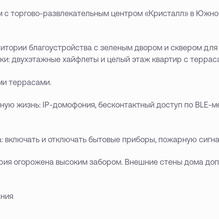
 с торгово-развлекательным центром «Кристалл» в Южном
тории благоустройства с зеленым двором и сквером для п
ки: двухэтажные хайфлеты и целый этаж квартир с террас
ми террасами.
ю жизнь: IP-домофония, бесконтактный доступ по BLE-мет
: включать и отключать бытовые приборы, пожарную сигн
ория огорожена высоким забором. Внешние стены дома доп
ания