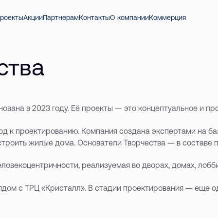
роекты
Акции
Партнерам
Контакты
О компании
Коммерция
ства
ована в 2023 году. Её проекты — это концептуальное и п
д к проектированию. Компания создана экспертами на баз
и строить жилые дома. Основатели Творчества — в составе
ловекоцентричности, реализуемая во дворах, домах, лобб
дом с ТРЦ «Кристалл». В стадии проектирования — еще од