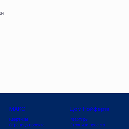
ой
МАКС
Дом Нойферта
Квартиры
Квартиры
Страница проекта
Страница проекта