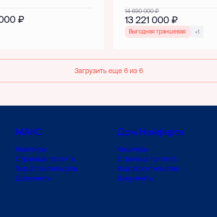
14 690 000
₽
 000
₽
13 221 000
₽
Выгодная траншевая ипотека!
+1
Загрузить еще 6 из 6
МАКС
Дом Нойферта
Квартиры
Квартиры
Страница проекта
Страница проекта
Ход строительства
Ход строительства
Документы
Документы