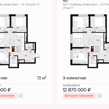
Арт
ь (квартиры) - 1.3, Секция 1.3,
Арт 1 очередь (квартиры) - 1.3, Сек
Этаж 17
2
тная
72 м
3-комнатная
₽
14 300 000
₽
 000
₽
12 870 000
₽
траншевая ипотека!
Выгодная траншевая ипотека!
+2
+2