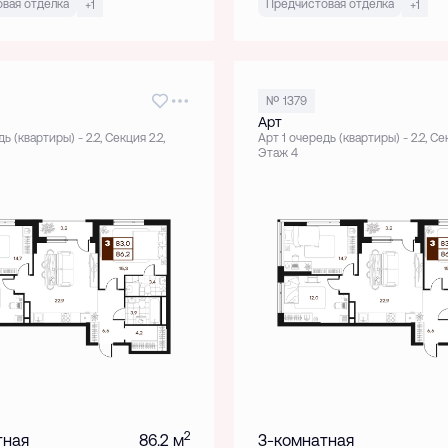
вая отделка
Предчистовая отделка
+1
+1
№ 1379
Арт
ь (квартиры) - 2.2, Секция 2.2,
Арт 1 очередь (квартиры) - 2.2, Сек
Этаж 4
2
тная
86.2 м
3-комнатная