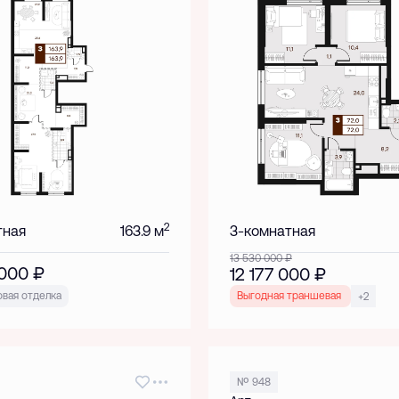
2
тная
163.9 м
3-комнатная
13 530 000
₽
 000
₽
12 177 000
₽
вая отделка
Выгодная траншевая ипотека!
+2
№ 948