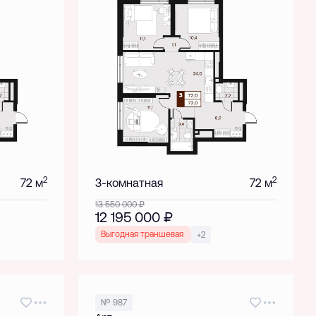
2
2
72 м
3-комнатная
72 м
13 550 000
₽
12 195 000
₽
Выгодная траншевая ипотека!
+2
№ 987