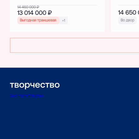
14 460 000
₽
14 650
13 014 000
₽
Выгодная траншевая ипотека!
Во двор
+1
Вконтакте
Telegram