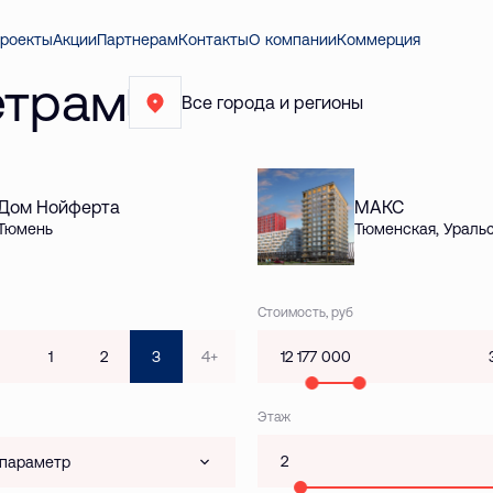
роекты
Акции
Партнерам
Контакты
О компании
Коммерция
етрам
Все города и регионы
Дом Нойферта
МАКС
Тюмень
Тюменская, Ураль
Стоимость, руб
1
2
3
4+
Этаж
 параметр