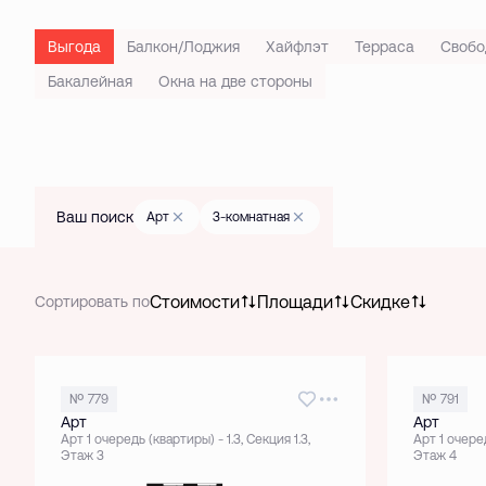
Выгода
Балкон/Лоджия
Хайфлэт
Терраса
Свобо
Бакалейная
Окна на две стороны
Ваш поиск
Арт
3-комнатная
Стоимости
Площади
Скидке
Сортировать по
№ 779
№ 791
Арт
Арт
Арт 1 очередь (квартиры) - 1.3, Секция 1.3,
Арт 1 очеред
Этаж 3
Этаж 4