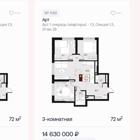
№ 1091
Арт
ция 1.3,
Арт 1 очередь (квартиры) - 1.3, Секция 1.3,
Этаж 28
2
2
72 м
3-комнатная
72 м
14 630 000
₽