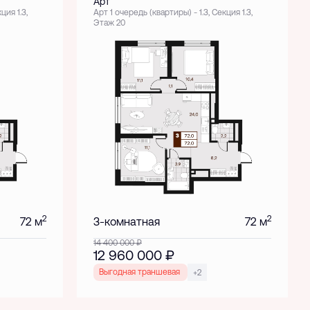
Арт
ция 1.3,
Арт 1 очередь (квартиры) - 1.3, Секция 1.3,
Этаж 20
2
2
72 м
3-комнатная
72 м
14 400 000
₽
12 960 000
₽
Выгодная траншевая ипотека!
+2