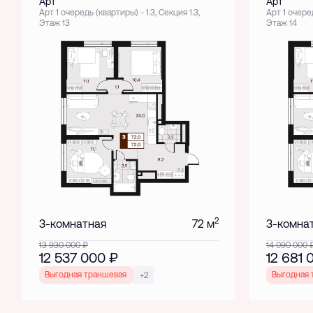
Арт
Арт
Арт 1 очередь (квартиры) - 1.3, Секция 1.3,
Арт 1 очеред
Этаж 13
Этаж 14
2
3-комнатная
72 м
3-комна
13 930 000
₽
14 090 000
12 537 000
₽
12 681
Выгодная траншевая ипотека!
Выгодная 
+2