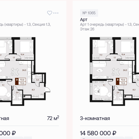
№ 1065
Арт
ь (квартиры) - 1.3, Секция 1.3,
Арт 1 очередь (квартиры) - 1.3, Сек
Этаж 26
2
тная
72 м
3-комнатная
 000
₽
14 580 000
₽