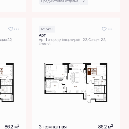
Предчистовая отделка
+1
№ 1419
Арт
ция 2.2,
Арт 1 очередь (квартиры) - 2.2, Секция 2.2,
Этаж 8
2
2
86.2 м
3-комнатная
86.2 м