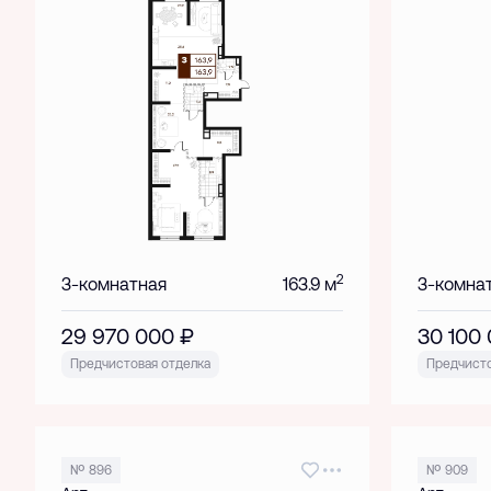
2
3-комнатная
163.9 м
3-комна
29 970 000
₽
30 100
Предчистовая отделка
Предчисто
№ 896
№ 909