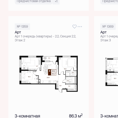
Предчистовая отделка
Предчисто
+1
№ 1359
№ 1369
Арт
Арт
Арт 1 очередь (квартиры) - 2.2, Секция 2.2,
Арт 1 очеред
Этаж 2
Этаж 3
2
3-комнатная
86.3 м
3-комна