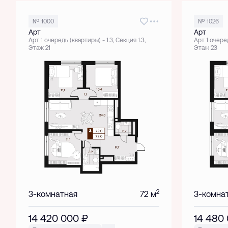
№ 1000
№ 1026
Арт
Арт
Арт 1 очередь (квартиры) - 1.3, Секция 1.3,
Арт 1 очеред
Этаж 21
Этаж 23
2
3-комнатная
72 м
3-комна
14 420 000
₽
14 480