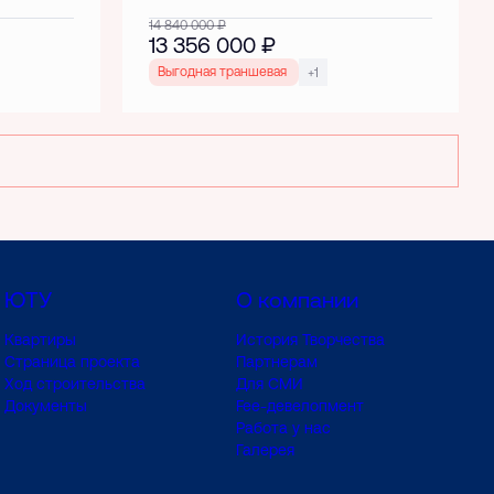
14 840 000
₽
13 356 000
₽
Выгодная траншевая ипотека!
+1
ЮТУ
О компании
Квартиры
История Творчества
Страница проекта
Партнерам
Ход строительства
Для СМИ
Документы
Fee-девелопмент
Работа у нас
Галерея