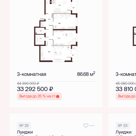
2
3-комнатная
86.68 м
3-комна
44 390 000
₽
45 080 000
33 292 500
₽
33 810
Выгода до 25 % на старте
Выгода до
№ 29
№ 33
Луиджи
Луиджи