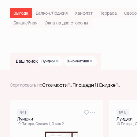
Выгода
Балкон/Лоджия
Хайфлэт
Терраса
Свобо
Бакалейная
Окна на две стороны
Ваш поиск
Луиджи
3-комнатная
Стоимости
Площади
Скидке
Сортировать по
№ 1
№ 5
Луиджи
Луиджи
10 Литера, Секция 1, Этаж 2
10 Литера, 