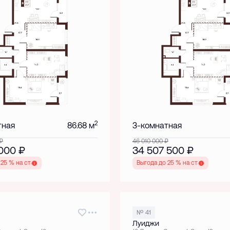
2
тная
86.68 м
3-комнатная
₽
46 010 000
₽
 000
₽
34 507 500
₽
 25 % на старте
Выгода до 25 % на старте
№ 41
Луиджи