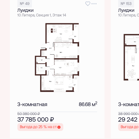
№ 49
№ 153
Луиджи
Луиджи
10 Литера, Секция 1, Этаж 14
10 Литера, 
2
3-комнатная
86.68 м
3-комна
50 380 000
₽
38 990 000
37 785 000
₽
29 242
Выгода до 25 % на старте
Выгода до