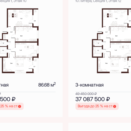
Секция 1, Этаж 10
10 Литера, Секция 1, Этаж 12
2
тная
86.68 м
3-комнатная
₽
49 450 000
₽
 500
₽
37 087 500
₽
 25 % на старте
Выгода до 25 % на старте