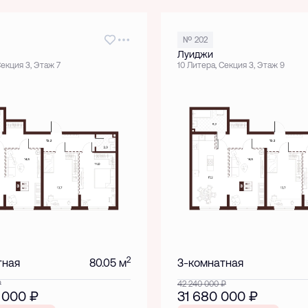
№ 202
Луиджи
Секция 3, Этаж 7
10 Литера, Секция 3, Этаж 9
2
тная
80.05 м
3-комнатная
₽
42 240 000
₽
 000
₽
31 680 000
₽