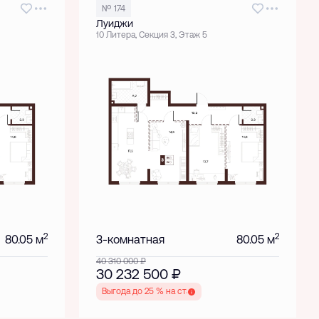
№ 174
Луиджи
10 Литера, Секция 3, Этаж 5
2
2
80.05 м
3-комнатная
80.05 м
40 310 000
₽
30 232 500
₽
Выгода до 25 % на старте