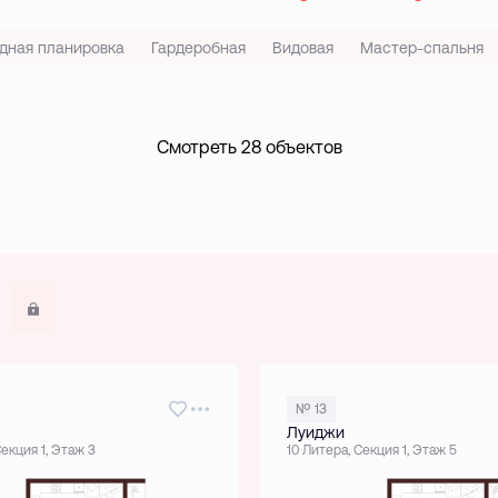
дная планировка
Гардеробная
Видовая
Мастер-спальня
Смотреть 28 объектов
Показать забронированные
№ 13
Луиджи
Секция 1, Этаж 3
10 Литера, Секция 1, Этаж 5