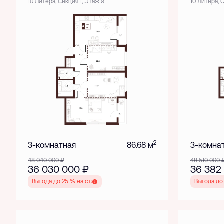
10 Литера, Секция 1, Этаж 9
10 Литера, 
2
3-комнатная
86.68 м
3-комна
48 040 000
₽
48 510 000
36 030 000
₽
36 382
Выгода до 25 % на старте
Выгода до