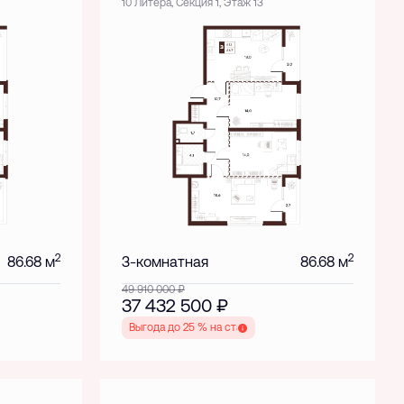
10 Литера, Секция 1, Этаж 13
2
2
86.68 м
3-комнатная
86.68 м
49 910 000
₽
37 432 500
₽
Выгода до 25 % на старте