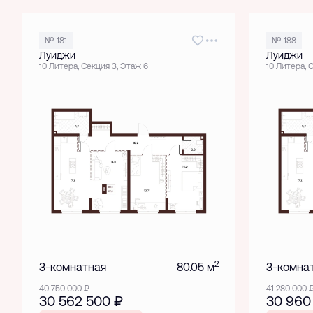
№ 181
№ 188
Луиджи
Луиджи
10 Литера, Секция 3, Этаж 6
10 Литера, 
2
3-комнатная
80.05 м
3-комна
40 750 000
₽
41 280 000
30 562 500
₽
30 960