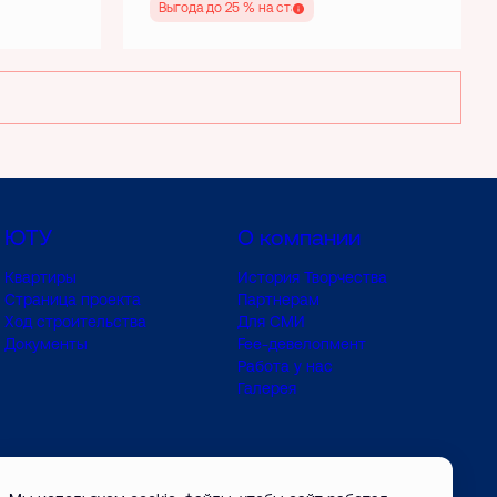
Выгода до 25 % на старте
ЮТУ
О компании
Квартиры
История Творчества
Страница проекта
Партнерам
Ход строительства
Для СМИ
Документы
Fee-девелопмент
Работа у нас
Галерея