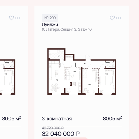
№ 209
Луиджи
10 Литера, Секция 3, Этаж 10
2
2
80.05 м
3-комнатная
80.05 м
42 720 000
₽
32 040 000
₽