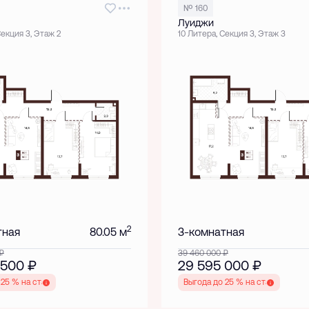
№ 160
Луиджи
Секция 3, Этаж 2
10 Литера, Секция 3, Этаж 3
2
тная
80.05 м
3-комнатная
₽
39 460 000
₽
 500
₽
29 595 000
₽
 25 % на старте
Выгода до 25 % на старте