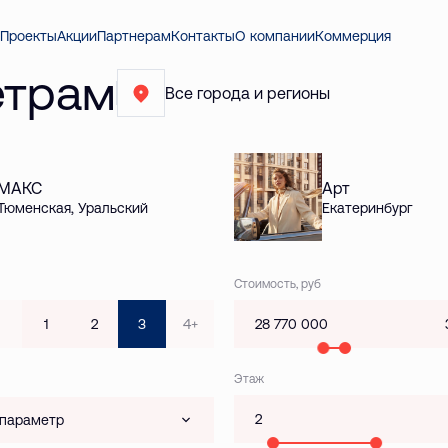
Проекты
Акции
Партнерам
Контакты
О компании
Коммерция
етрам
Все города и регионы
МАКС
Арт
Тюменская, Уральский
Екатеринбург
Стоимость, руб
1
2
3
4+
Этаж
 параметр