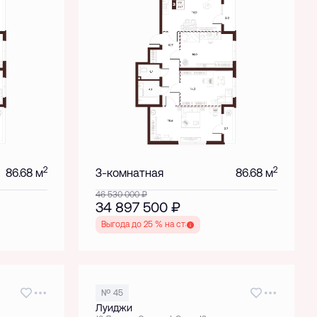
2
2
86.68 м
3-комнатная
86.68 м
46 530 000
₽
34 897 500
₽
Выгода до 25 % на старте
№ 45
Луиджи