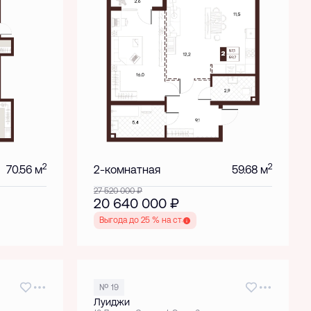
2
2
70.56 м
2-комнатная
59.68 м
27 520 000
₽
20 640 000
₽
Выгода до 25 % на старте
№ 19
Луиджи