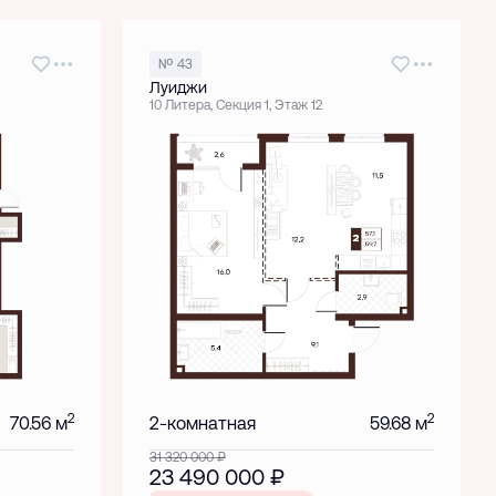
№ 43
Луиджи
10 Литера, Секция 1, Этаж 12
2
2
70.56 м
2-комнатная
59.68 м
31 320 000
₽
23 490 000
₽