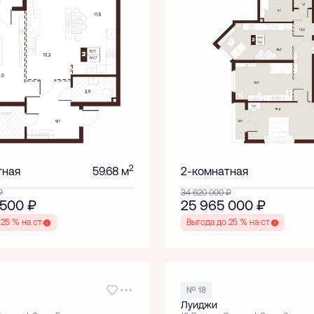
2
тная
59.68 м
2-комнатная
₽
34 620 000
₽
 500
₽
25 965 000
₽
 25 % на старте
Выгода до 25 % на старте
№ 18
Луиджи