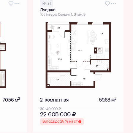
№ 31
Луиджи
10 Литера, Секция 1, Этаж 9
2
2
70.56 м
2-комнатная
59.68 м
30 140 000
₽
22 605 000
₽
Выгода до 25 % на старте