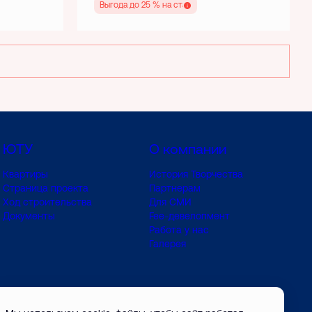
Выгода до 25 % на старте
ЮТУ
О компании
Квартиры
История Творчества
Страница проекта
Партнерам
Ход строительства
Для СМИ
Документы
Fee-девелопмент
Работа у нас
Галерея