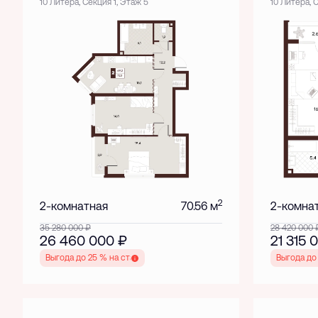
10 Литера, Секция 1, Этаж 5
10 Литера, 
2
2-комнатная
70.56 м
2-комна
35 280 000
₽
28 420 000
26 460 000
₽
21 315
Выгода до 25 % на старте
Выгода до