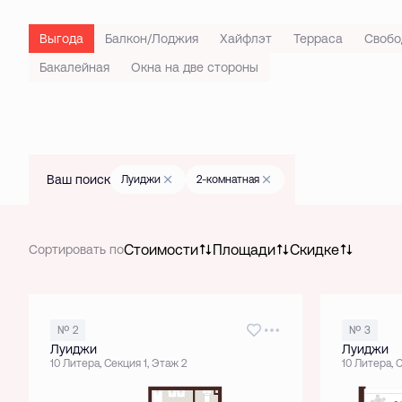
Выгода
Балкон/Лоджия
Хайфлэт
Терраса
Свобо
Бакалейная
Окна на две стороны
Ваш поиск
Луиджи
2-комнатная
Стоимости
Площади
Скидке
Сортировать по
№ 2
№ 3
Луиджи
Луиджи
10 Литера, Секция 1, Этаж 2
10 Литера, 