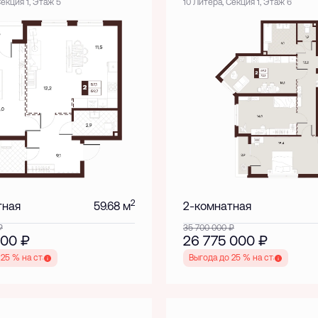
Секция 1, Этаж 5
10 Литера, Секция 1, Этаж 6
2
тная
59.68 м
2-комнатная
₽
35 700 000
₽
 000
₽
26 775 000
₽
 25 % на старте
Выгода до 25 % на старте