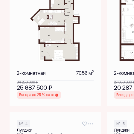
2
2-комнатная
70.56 м
2-комна
34 250 000
₽
27 050 000
25 687 500
₽
20 287
Выгода до 25 % на старте
Выгода до
№ 14
№ 15
Луиджи
Луиджи