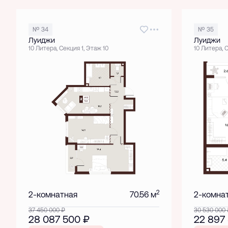
№ 34
№ 35
Луиджи
Луиджи
10 Литера, Секция 1, Этаж 10
10 Литера, 
2
2-комнатная
70.56 м
2-комна
37 450 000
₽
30 530 000
28 087 500
₽
22 897