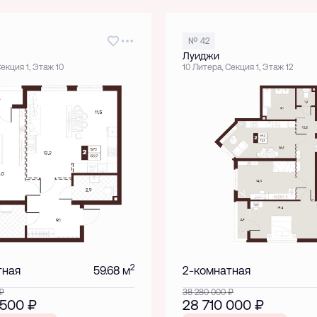
№ 42
Луиджи
Секция 1, Этаж 10
10 Литера, Секция 1, Этаж 12
2
тная
59.68 м
2-комнатная
₽
38 280 000
₽
 500
₽
28 710 000
₽