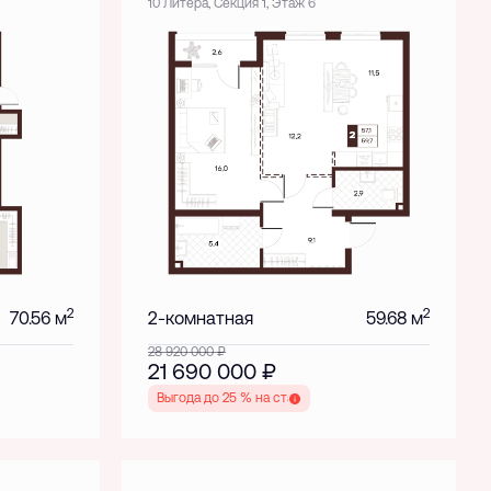
10 Литера, Секция 1, Этаж 6
2
2
70.56 м
2-комнатная
59.68 м
28 920 000
₽
21 690 000
₽
Выгода до 25 % на старте