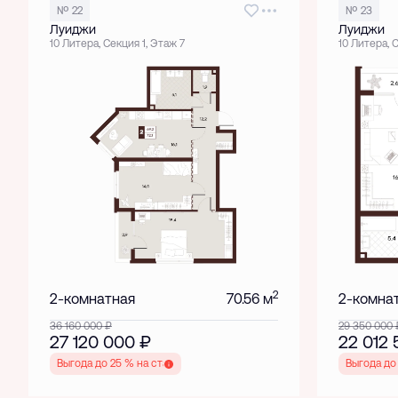
№ 22
№ 23
Луиджи
Луиджи
10 Литера, Секция 1, Этаж 7
10 Литера, 
2
2-комнатная
70.56 м
2-комна
36 160 000
₽
29 350 000
27 120 000
₽
22 012
Выгода до 25 % на старте
Выгода до