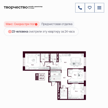
2
3-комнатная
85.75 м
10 104 000 ₽
Ипотека
от 35 571 ₽
Макс: Скидка при полной оплате до 20 %
Предчистовая отделка
23 человекa
смотрели эту квартиру за 24 часа