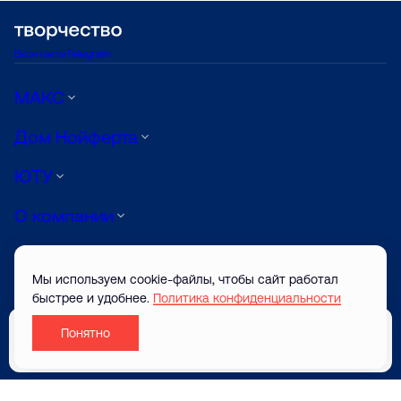
Вконтакте
Telegram
МАКС
Дом Нойферта
ЮТУ
О компании
Луиджи
Мы используем cookie-файлы, чтобы сайт работал
АРТ
быстрее и удобнее.
Политика конфиденциальности
Понятно
© ТВОРЧЕСТВО САЙТ ЗАСТРОЙЩИКА 2026
Забронировать
Разработано