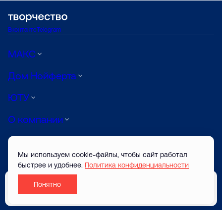
Вконтакте
Telegram
МАКС
Дом Нойферта
ЮТУ
О компании
Луиджи
Мы используем cookie-файлы, чтобы сайт работал
АРТ
быстрее и удобнее.
Политика конфиденциальности
Понятно
© ТВОРЧЕСТВО САЙТ ЗАСТРОЙЩИКА 2026
Забронировать
Разработано