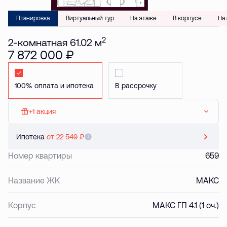
Планировка
Виртуальный тур
На этаже
В корпусе
На
2
2-комнатная 61.02 м
7 872 000 ₽
Стандартная
Стандартная
+1 акция
МАКС: Паркинг в подарок
Ипотека
от 22 549 ₽
Номер квартиры
659
Название ЖК
МАКС
Корпус
МАКС ГП 4.1 (1 оч.)