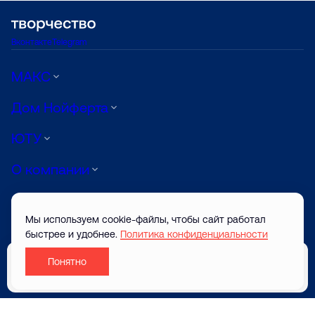
Вконтакте
Telegram
МАКС
Дом Нойферта
ЮТУ
О компании
Луиджи
Мы используем cookie-файлы, чтобы сайт работал
АРТ
быстрее и удобнее.
Политика конфиденциальности
Понятно
© ТВОРЧЕСТВО САЙТ ЗАСТРОЙЩИКА 2026
Забронировать
Разработано