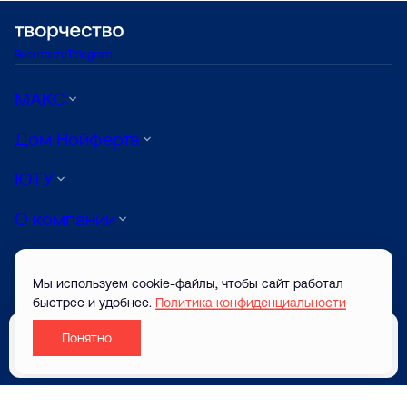
Вконтакте
Telegram
МАКС
Дом Нойферта
ЮТУ
О компании
Луиджи
Мы используем cookie-файлы, чтобы сайт работал
АРТ
быстрее и удобнее.
Политика конфиденциальности
Понятно
© ТВОРЧЕСТВО САЙТ ЗАСТРОЙЩИКА 2026
Забронировать
Разработано