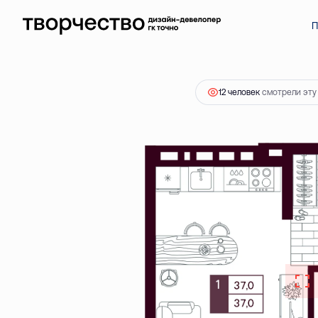
2
1-комнатная
37.01 м
5 600 000 ₽
Ипотека
от 16 0
П
12 человек
смотрели эту 