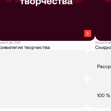
ция
01 авг. 2026
Акция
01 ав
ривилегия творчества
Скидка
Акция
01 
Расср
Акция
01 
100 %