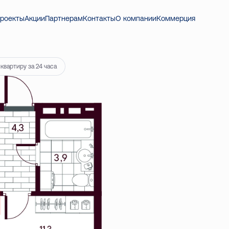
41 ₽
роекты
Акции
Партнерам
Контакты
О компании
Коммерция
квартиру за 24 часа