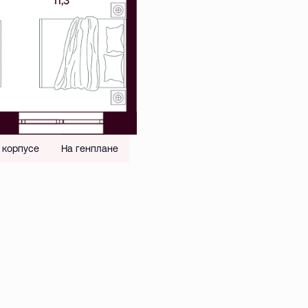
 корпусе
На генплане