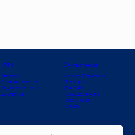
ЮТУ
О компании
Квартиры
История Творчества
Страница проекта
Партнерам
Ход строительства
Для СМИ
Документы
Fee-девелопмент
Работа у нас
Галерея