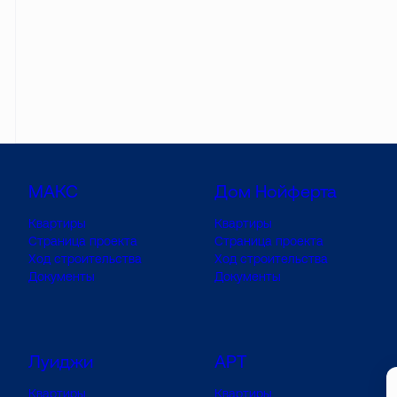
МАКС
Дом Нойферта
Квартиры
Квартиры
Страница проекта
Страница проекта
Ход строительства
Ход строительства
Документы
Документы
Луиджи
АРТ
Квартиры
Квартиры