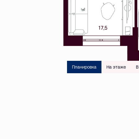
Планировка
На этаже
В