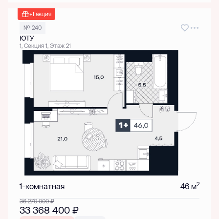
+1 акция
№ 240
ЮТУ
1, Секция 1, Этаж 21
2
1-комнатная
46 м
36 270 000
₽
33 368 400
₽