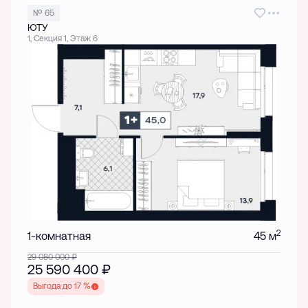
№ 65
ЮТУ
1, Секция 1, Этаж 6
2
1-комнатная
45 м
29 080 000
₽
25 590 400
₽
Выгода до 17 %