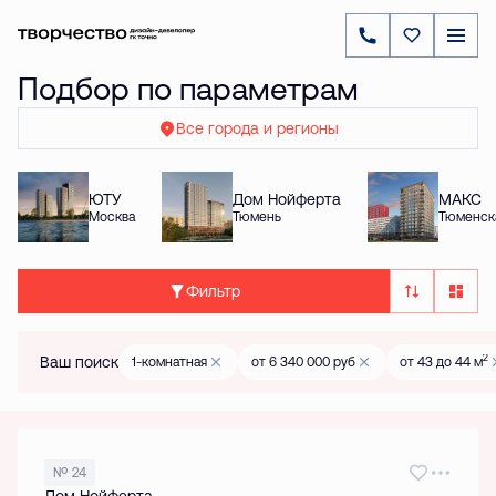
Подбор по параметрам
Все города и регионы
ЮТУ
Дом Нойферта
МАКС
Москва
Тюмень
Тюменска
Фильтр
2
Ваш поиск
1-комнатная
от 6 340 000 руб
от 43 до 44 м
№ 24