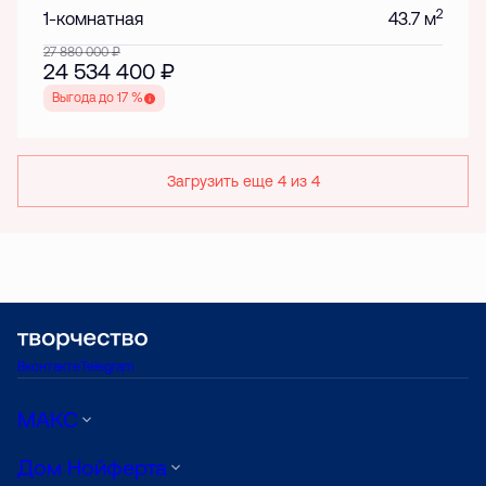
2
1-комнатная
43.7 м
27 880 000
₽
24 534 400
₽
Выгода до 17 %
Загрузить еще 4 из 4
Вконтакте
Telegram
МАКС
Дом Нойферта