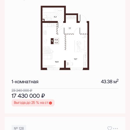
2
1-комнатная
43.38 м
23 240 000
₽
17 430 000
₽
Выгода до 25 % на старте
№ 128