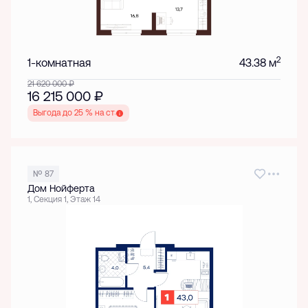
2
1-комнатная
43.38 м
21 620 000
₽
16 215 000
₽
Выгода до 25 % на старте
№ 87
Дом Нойферта
1, Секция 1, Этаж 14