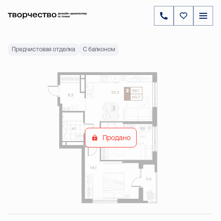
2
2-комнатная
60.7 м
Цена по запросу
Предчистовая отделка
С балконом
Продано