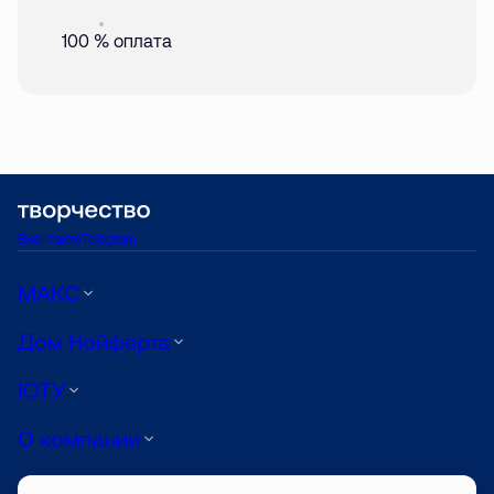
Акция
01 авг. 2026
100 % оплата
Вконтакте
Telegram
МАКС
Дом Нойферта
ЮТУ
О компании
Луиджи