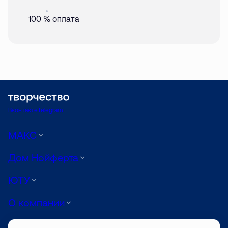
Акция
01 авг. 2026
100 % оплата
Вконтакте
Telegram
МАКС
Дом Нойферта
ЮТУ
О компании
Луиджи